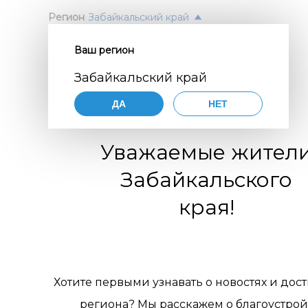
Регион
Забайкальский край
Ваш регион
Согл
ПОЛ
Забайкальский край
перс
Авт
ДА
НЕТ
орга
Нажимая
согласие
Уважаемые жител
порядке,
цифр
по разви
Забайкальского
коммуни
обще
организа
края!
119770001
комм
муниципа
pdn@dial
отн
сайте
htt
требован
пер
персонал
Хотите первыми узнавать о новостях и дос
Цели 
1. Об
региона? Мы расскажем о благоустрой